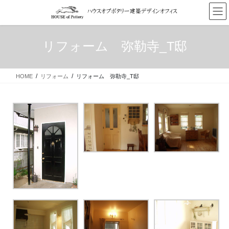
コ
ナ
ン
ビ
テ
ゲ
ン
ー
リフォーム 弥勒寺_T邸
ツ
シ
へ
ョ
ス
ン
HOME
リフォーム
リフォーム 弥勒寺_T邸
キ
に
ッ
移
プ
動