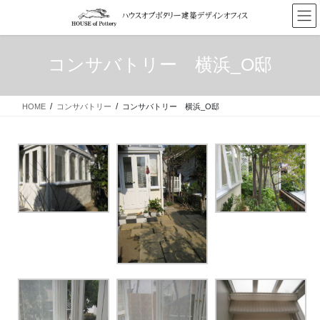
コ
ナ
ン
ビ
テ
ゲ
ン
ー
コンサバトリー 横浜_O邸
ツ
シ
へ
ョ
ス
ン
HOME
コンサバトリー
コンサバトリー 横浜_O邸
キ
に
ッ
移
プ
動