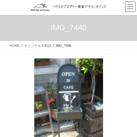
コ
ナ
ン
ビ
テ
ゲ
ン
ー
IMG_7440
ツ
シ
へ
ョ
ス
ン
HOME
オリジナル木製品
IMG_7440
キ
に
ッ
移
プ
動