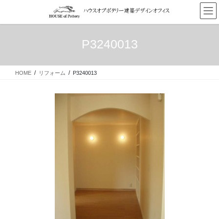
コ
ナ
ン
ビ
テ
ゲ
ン
ー
P3240013
ツ
シ
へ
ョ
ス
ン
HOME
リフォーム
P3240013
キ
に
ッ
移
プ
動