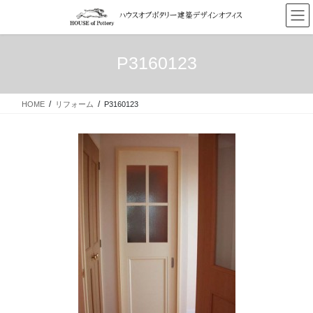
コ
ナ
ン
ビ
テ
ゲ
ン
ー
P3160123
ツ
シ
へ
ョ
ス
ン
HOME
リフォーム
P3160123
キ
に
ッ
移
プ
動