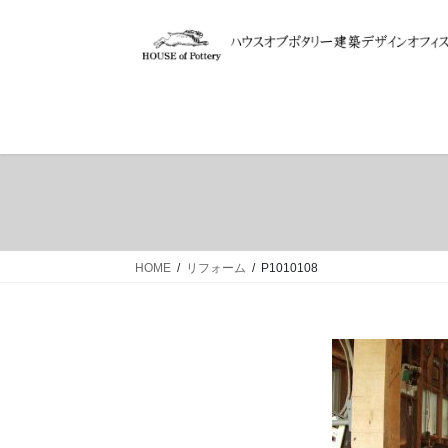
コ
ナ
ン
ビ
テ
ゲ
ン
ー
ツ
シ
へ
ョ
ス
ン
キ
に
ッ
移
プ
動
HOME
リフォーム
P1010108