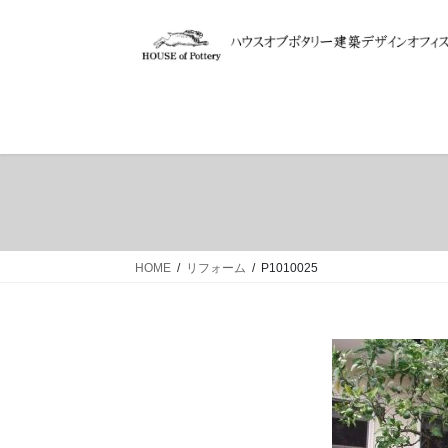
コ
ナ
ン
ビ
テ
ゲ
ン
ー
ツ
シ
へ
ョ
ス
ン
キ
に
ッ
移
プ
動
HOME
リフォーム
P1010025