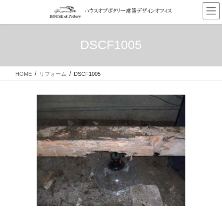
コ
ナ
ン
ビ
テ
ゲ
ン
ー
DSCF1005
ツ
シ
へ
ョ
ス
ン
HOME
リフォーム
DSCF1005
キ
に
ッ
移
プ
動