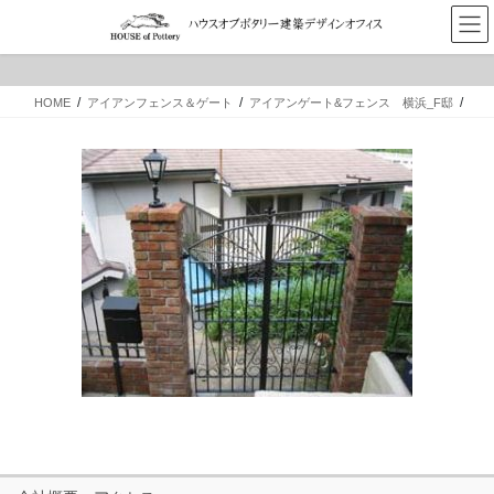
コ
ナ
ン
ビ
テ
ゲ
ン
ー
ツ
シ
HOME
アイアンフェンス＆ゲート
アイアンゲート&フェンス 横浜_F邸
へ
ョ
ス
ン
キ
に
ッ
移
プ
動