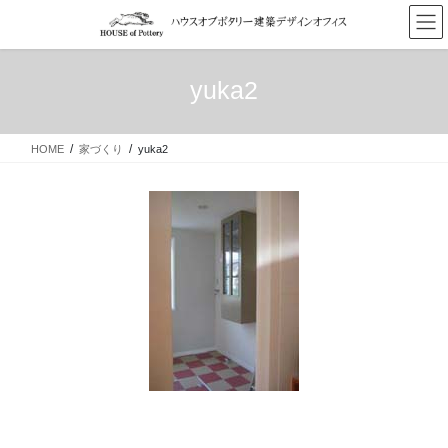
コ
ナ
ン
ビ
テ
ゲ
ン
ー
yuka2
ツ
シ
へ
ョ
ス
ン
HOME
家づくり
yuka2
キ
に
ッ
移
プ
動