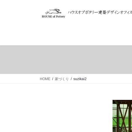
コ
ナ
ン
ビ
テ
ゲ
ン
ー
ツ
シ
へ
ョ
ス
ン
キ
に
ッ
移
プ
動
HOME
家づくり
suzikai2