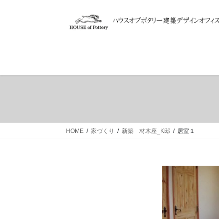
コ
ナ
ン
ビ
テ
ゲ
ン
ー
ツ
シ
へ
ョ
ス
ン
キ
に
ッ
移
プ
動
HOME
家づくり
新築 材木座_K邸
居室１