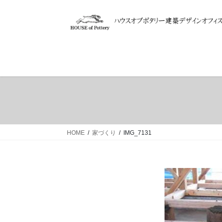
コ
ナ
ン
ビ
テ
ゲ
ン
ー
ツ
シ
へ
ョ
ス
ン
キ
に
ッ
移
プ
動
HOME
家づくり
IMG_7131