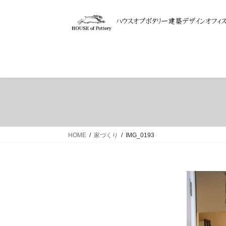
コ
ナ
ン
ビ
テ
ゲ
ン
ー
ツ
シ
へ
ョ
ス
ン
キ
に
ッ
移
プ
動
HOME
家づくり
IMG_0193