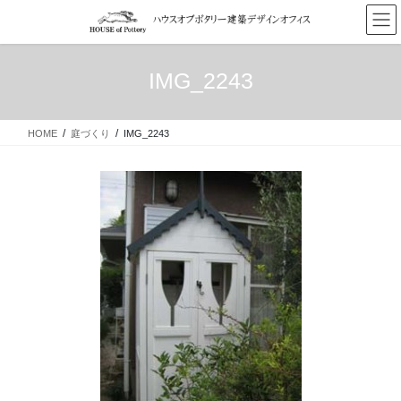
コ
ナ
ン
ビ
テ
ゲ
ン
ー
IMG_2243
ツ
シ
へ
ョ
ス
ン
HOME
庭づくり
IMG_2243
キ
に
ッ
移
プ
動