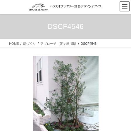
コ
ナ
ン
ビ
テ
ゲ
ン
ー
DSCF4546
ツ
シ
へ
ョ
ス
ン
HOME
庭づくり
アプローチ 茅ヶ崎_S邸
DSCF4546
キ
に
ッ
移
プ
動